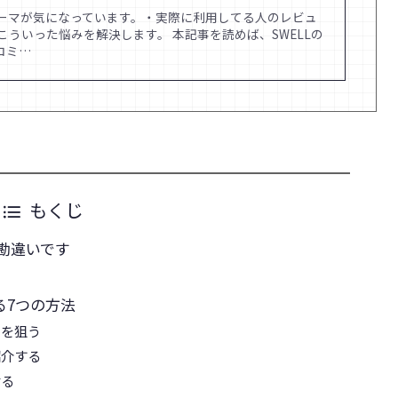
うテーマが気になっています。・実際に利用してる人のレビュ
こういった悩みを解決します。 本記事を読めば、SWELLの
コミ…
もくじ
勘違いです
る7つの方法
ドを狙う
紹介する
貼る