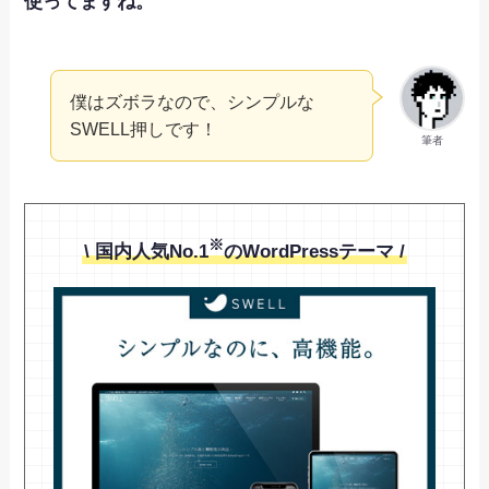
使ってますね。
僕はズボラなので、シンプルな
SWELL押しです！
筆者
※
\ 国内人気No.1
のWordPressテーマ /